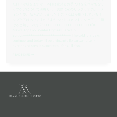
た日々が続きますが、本日は意外とお手入れを忘れがちなリ
ップケアについて深掘りし、実際に私のリップケアのルーテ
ィンと愛用品を紹介しました！ 皆さんは愛用されているリ
ップケアはありますか？よかったらコメントにシェアして頂
けると嬉しいです♡ ++++++++++++++++++++++++++Dr.
Maki’s Top Pick!Winter Dryness Care: Lip
Edition++++++++++++++++++++++++++ The cold, dry days
continue, and today I’ll be diving into lip care,an often-
overlooked step in skincare routines. I’ll also…
DR.MAKI
READ MORE
一
押
し！
冬
の
乾
燥
対
策
リ
ッ
プ
ケ
ア
編