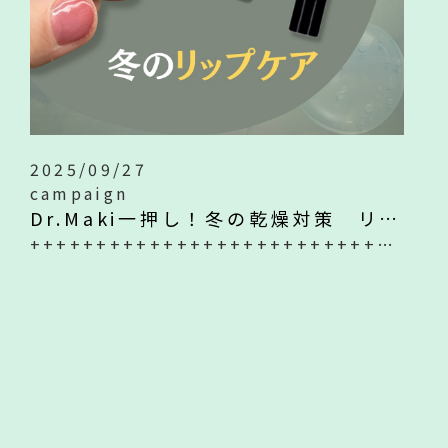
2025/09/27
campaign
Dr.Maki一押し！冬の乾燥対策 リップケア編
++++++++++++++++++++++++++Dr.Maki一押し！冬の乾燥対策 リップケア編++++++++++++++++++++++++++毎日乾燥した日々が続きますが、本日は意外とお手入れを忘れがちなリップケアについて深掘りし、実際に私のリップケアのルーティンと愛用品を紹介しました！ 皆さんは愛用されているリップケアはありますか？よかったらコメントにシェアして頂けると嬉しいです♡ ++++++++++++++++++++++++++Dr. Maki’s Top Pick!Winter Dryness Care: Lip Edition++++++++++++++++++++++++++ The cold, dry days continue, and today I’ll be diving…