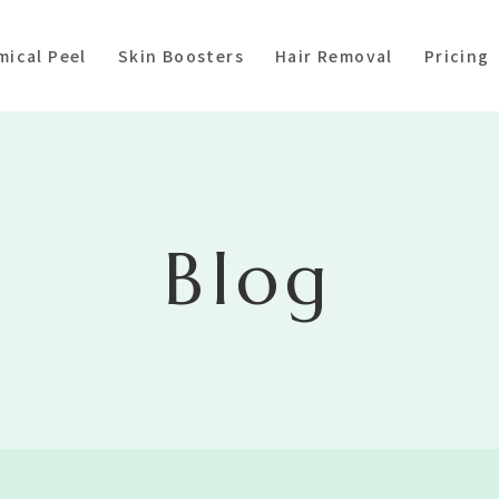
mical Peel
Skin Boosters
Hair Removal
Pricing
Blog