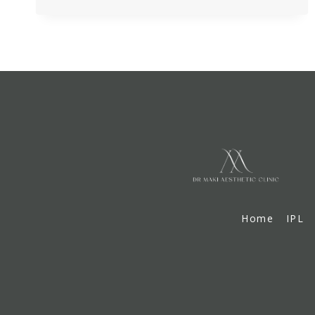
押
し！
冬
の
乾
燥
対
策
リ
ッ
プ
ケ
ア
編
Home
IPL