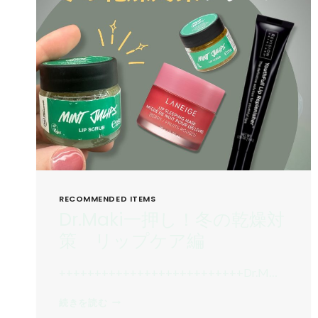
RECOMMENDED ITEMS
Dr.Maki一押し！冬の乾燥対
策 リップケア編
++++++++++++++++++++++++++Dr.M…
DR.MAKI
続きを読む
一