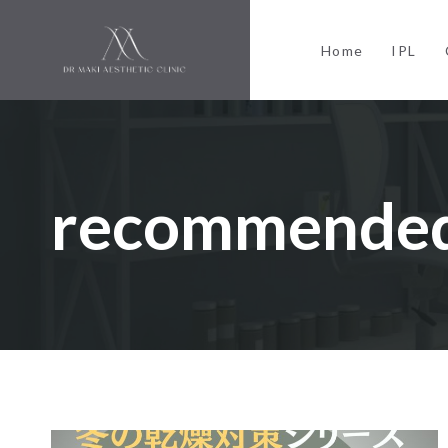
内
容
Home
IPL
を
ス
キ
ッ
プ
recommended