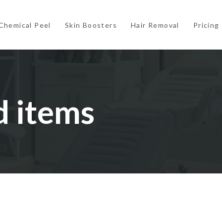
Chemical Peel
Skin Boosters
Hair Removal
Pricing
 items